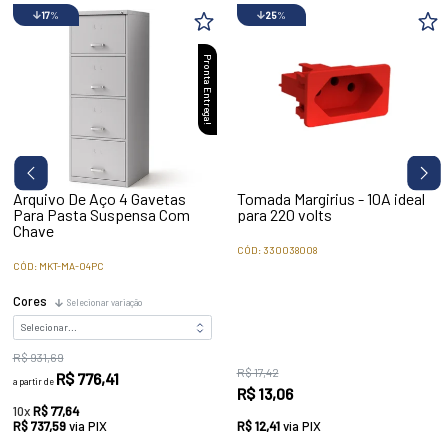
17
%
25
%
Pronta Entrega!
Arquivo De Aço 4 Gavetas
Tomada Margirius - 10A ideal
Para Pasta Suspensa Com
para 220 volts
Chave
CÓD: 330038008
CÓD: MKT-MA-04PC
Cores
Selecionar variação
R$ 931,69
R$ 17,42
R$ 776,41
a partir de
R$ 13,06
10x
R$ 77,64
R$ 737,59
via PIX
R$ 12,41
via PIX